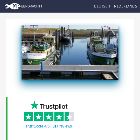
DEUTSCH
|
NEDERLANDS
TrustScore
4.5
|
317
reviews