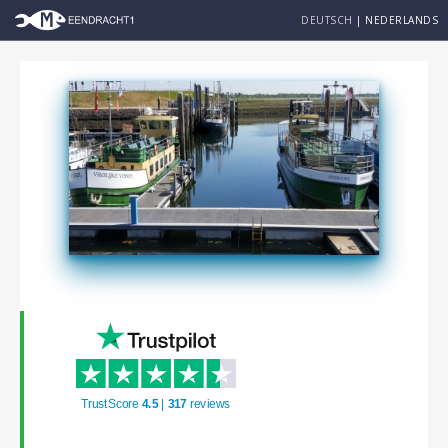
DEUTSCH
|
NEDERLANDS
TrustScore
4.5
|
317
reviews