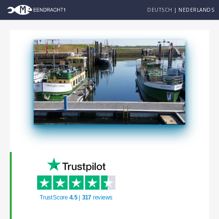
DEUTSCH
|
NEDERLANDS
TrustScore
4.5
|
317
reviews