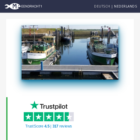
DEUTSCH
|
NEDERLANDS
TrustScore
4.5
|
317
reviews