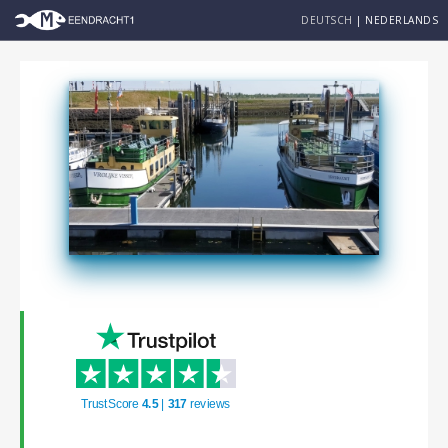
DEUTSCH
|
NEDERLANDS
TrustScore
4.5
|
317
reviews