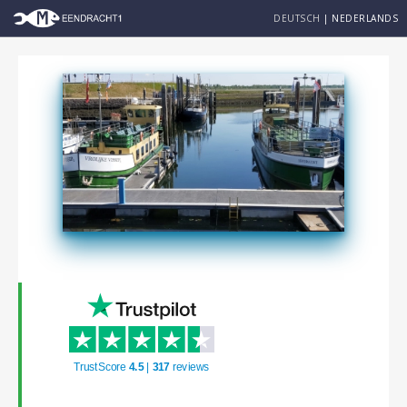
DEUTSCH
|
NEDERLANDS
TrustScore
4.5
|
317
reviews