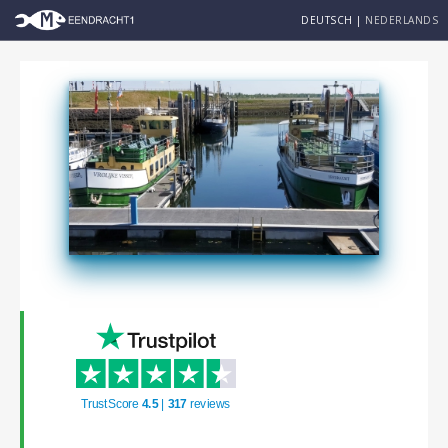
DEUTSCH
|
NEDERLANDS
TrustScore
4.5
|
317
reviews